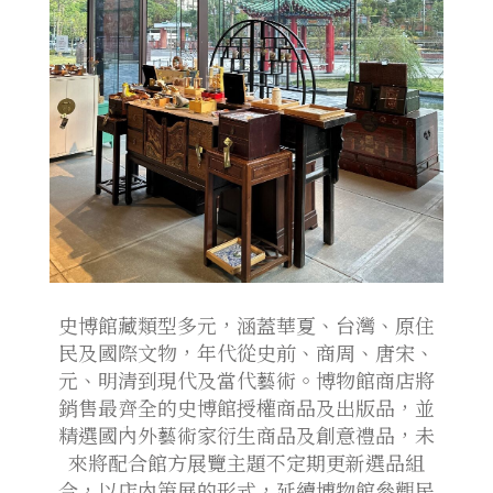
史博館藏類型多元，涵蓋華夏、台灣、原住
民及國際文物，年代從史前、商周、唐宋、
元、明清到現代及當代藝術。博物館商店將
銷售最齊全的史博館授權商品及出版品，並
精選國內外藝術家衍生商品及創意禮品，未
來將配合館方展覽主題不定期更新選品組
合，以店內策展的形式，延續博物館參觀民