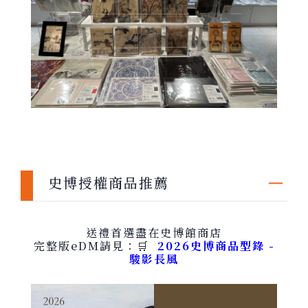
史博授權商品推薦
送禮首選盡在史博館商店
完整版eDM請見：🛒
2026史博商品型錄 -
駿影長風