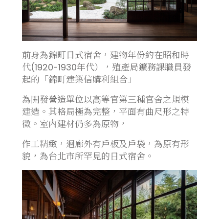
前身為錦町日式宿舍，建物年份約在昭和時
代(1920-1930年代），殖產局鑛務課職員發
起的「錦町建築信購利組合」
為開發營造單位以⾼等官第三種官舍之規模
建造。其格局極為完整，平面有曲尺形之特
徵。室內建材仍多為原物，
作工精緻，迴廊外有戶板及戶袋，為原有形
貌，為台北市所罕見的日式宿舍。