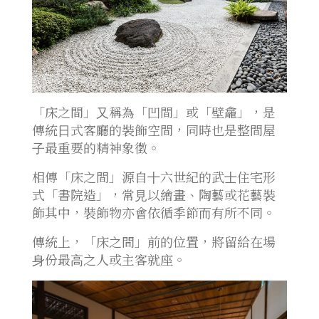
「床之間」⼜稱為「凹間」或「壁龕」，是
傳統⽇式客廳的裝飾空間，同時也是整間屋
⼦最重要的精神象徵。
相傳「床之間」源⾃⼗六世紀的武⼠住宅形
式「書院造」，常⾒以繪畫、陶藝或花藝裝
飾其中，裝飾物亦會依循季節⽽有所不同。
傳統上，「床之間」前的位置，將留給在場
⾝份最⾼之⼈或主客就座。