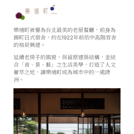
樂埔町被譽為台北最美的老屋餐廳，前⾝為
錦町⽇式宿舍，約在1922年前依中⾼階官舍
的格局興建。
延續老房⼦的風貌，保留原建築結構，並結
合「食、景、藝」之⽣活美學，打造了⼈⽂
薈萃之地，讓樂埔町成為城市中的⼀處綠
洲。