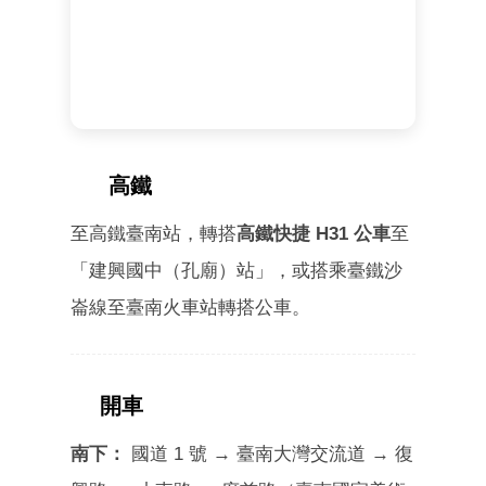
高鐵
THSR
至高鐵臺南站，轉搭
高鐵快捷 H31 公車
至
「建興國中（孔廟）站」，或搭乘臺鐵沙
崙線至臺南火車站轉搭公車。
開車
CAR
南下：
國道 1 號 → 臺南大灣交流道 → 復