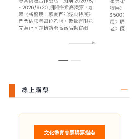
專案精選合作飯店，加購 2026/8/1
家美術館《
~ 2026/9/30 期間搭乘高鐵票，加
特展》優惠票
贈《新藝境：慕夏百年經典特展》
$500）。
門票佔床者每位乙張，數量有限送
展》購票憑
完為止。詳情請至高鐵活動官網
老》優惠票價
線上購票
文化幣青春票購票指南