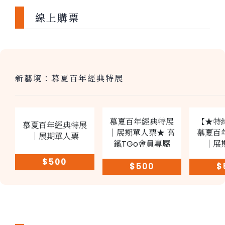
線上購票
新藝境：慕夏百年經典特展
慕夏百年經典特展
【★特
慕夏百年經典特展
｜展期單人票★ 高
慕夏百
｜展期單人票
鐵TGo會員專屬
｜展
$500
$500
$