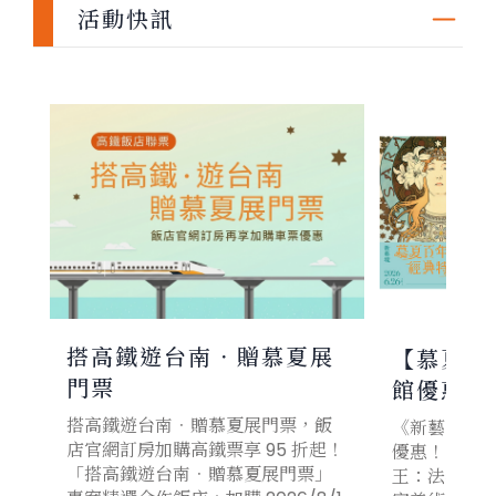
活動快訊
搭高鐵遊台南．贈慕夏展
【慕夏百
門票
館優惠活
搭高鐵遊台南．贈慕夏展門票，飯
《新藝境：
店官網訂房加購高鐵票享 95 折起！
優惠！ 凡是
「搭高鐵遊台南．贈慕夏展門票」
王：法老》購